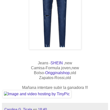
Jeans -
SHEIN
,new
Camisa-Formula joven,new
Bolso-
Origginalshop
,old
Zapatos-Rossi,old
Mañana intentare subir la ganadora !!!
Carolina G. Ticala
en
18:40